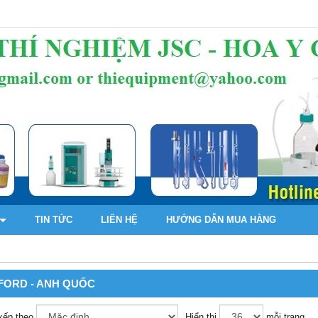
TIN TỨC
LIÊN HỆ
HƯỚNG DẪN MUA HÀNG
FORD - ANH QUỐC
xếp theo
Hiển thị
mỗi trang