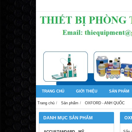
TRANG CHỦ
GIỚI THIỆU
SẢN PHẨM
Trang chủ
Sản phẩm
OXFORD - ANH QUỐC
DANH MỤC SẢN PHẨM
OX
Sắp 
ACCUSTANDARD - MỸ