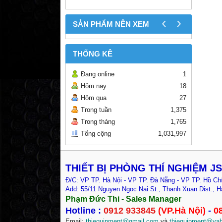
‹
›
SẢN PHẨM NÊN XEM
THỐNG KÊ
Đang online
1
Hôm nay
18
Hôm qua
27
Trong tuần
1,375
Trong tháng
1,765
Tổng cộng
1,031,997
THIẾT BỊ PHÒNG THÍ NGHIỆM 
Đ/C: VP TP. Hà Nội - VP TP. Đà Nẵng - VP TP. Hồ Ch
Add: 55/11 Nguyen Ngoc Nai St., Thanh Xuan Dist., H
Phạm Đức Thi - Sales Manager
Hotline :
0912 933845
(VP.Hà Nội)
-
0
Email:
thiequipment@gmail.com
và
thiequipment@ya