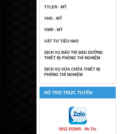
TYLER - MỸ
VHG - MỸ
VWR - MỸ
VẬT TƯ TIÊU HAO
DỊCH VỤ BẢO TRÌ BẢO DƯỠNG
THIẾT BỊ PHÒNG THÍ NGHIỆM
DỊCH VỤ SỬA CHỮA THIẾT BỊ
PHÒNG THÍ NGHIỆM
HỔ TRỢ TRỰC TUYẾN
0912 933845 - Mr.Thi