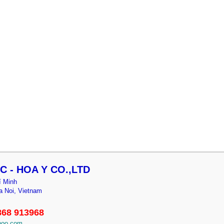
JSC - HOA Y CO.,LTD
í Minh
a Noi, Vietnam
868 913968
hoo.com