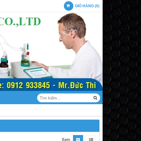
GIỎ HÀNG
(
0
)
Xem