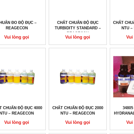
HUẨN ĐO ĐỘ ĐỤC –
CHẤT CHUẨN ĐỘ ĐỤC
CHẤT CHUẨ
REAGECON
TURBIDITY STANDARD –
NTU –
REAGECON
Vui lòng gọi
Vui lòng gọi
Vui
T CHUẨN ĐỘ ĐỤC 4000
CHẤT CHUẨN ĐỘ ĐỤC 2000
34805
NTU – REAGECON
NTU – REAGECON
HYDRANAL
Vui lòng gọi
Vui lòng gọi
Vui