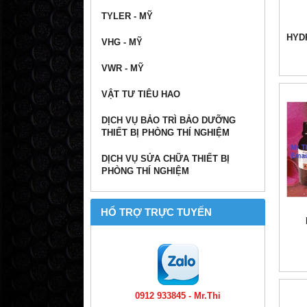
TYLER - MỸ
HYD
VHG - MỸ
VWR - MỸ
VẬT TƯ TIÊU HAO
DỊCH VỤ BẢO TRÌ BẢO DƯỠNG
THIẾT BỊ PHÒNG THÍ NGHIỆM
DỊCH VỤ SỬA CHỮA THIẾT BỊ
PHÒNG THÍ NGHIỆM
HỔ TRỢ TRỰC TUYẾN
0912 933845 - Mr.Thi