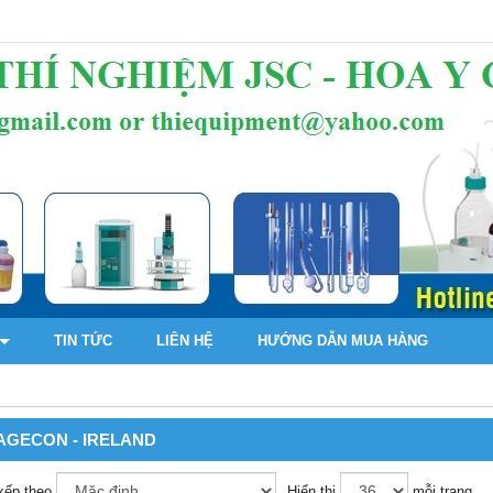
TIN TỨC
LIÊN HỆ
HƯỚNG DẪN MUA HÀNG
AGECON - IRELAND
xếp theo
Hiển thị
mỗi trang