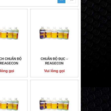
CH CHUẨN ĐỘ
CHUẨN ĐỘ ĐỤC –
 REAGECON
REAGECON
 lòng gọi
Vui lòng gọi