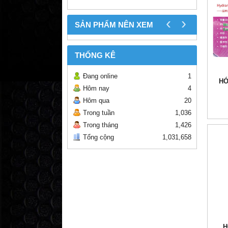
‹
›
SẢN PHẨM NÊN XEM
THỐNG KÊ
Đang online
1
HO
Hôm nay
4
Hôm qua
20
Trong tuần
1,036
Trong tháng
1,426
Tổng cộng
1,031,658
H