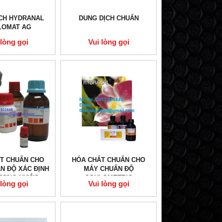
̣CH HYDRANAL
DUNG DỊCH CHUẨN
LOMAT AG
 lòng gọi
Vui lòng gọi
́T CHUẨN CHO
HÓA CHẤT CHUẨN CHO
N ĐỘ XÁC ĐỊNH
MÁY CHUẨN ĐỘ
ƯỢNG NƯỚC
COULOMETRIC
 lòng gọi
Vui lòng gọi
LOMETRIC