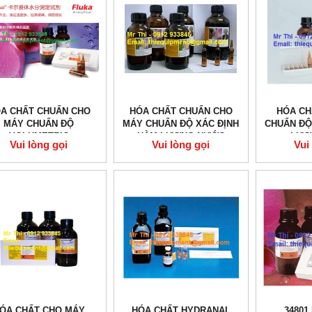
́A CHẤT CHUẨN CHO
HÓA CHẤT CHUẨN CHO
HÓA CH
MÁY CHUẨN ĐỘ
MÁY CHUẨN ĐỘ XÁC ĐỊNH
CHUẨN ĐỘ
VOLUMETRIC
HÀM LƯỢNG NƯỚC
LƯỢ
Vui lòng gọi
Vui lòng gọi
Vui
VOLUMETRIC
VOL
ÓA CHẤT CHO MÁY
HÓA CHẤT HYDRANAL
34801