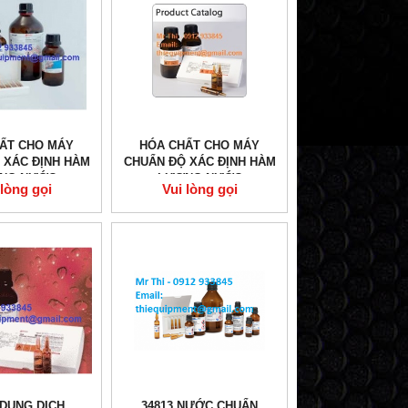
ẤT CHO MÁY
HÓA CHẤT CHO MÁY
 XÁC ĐỊNH HÀM
CHUẨN ĐỘ XÁC ĐỊNH HÀM
NG NƯỚC
LƯỢNG NƯỚC
 lòng gọi
Vui lòng gọi
UMETRIC
 DUNG DỊCH
34813 NƯỚC CHUẨN