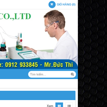
GIỎ HÀNG
(
0
)
Xem