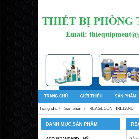
TRANG CHỦ
GIỚI THIỆU
SẢN PHẨM
Trang chủ
Sản phẩm
REAGECON - IRELAND
DANH MỤC SẢN PHẨM
RE
Sắp 
ACCUSTANDARD - MỸ