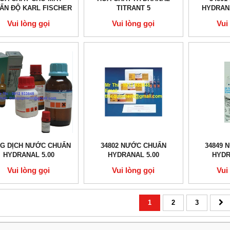
ẨN ĐỘ KARL FISCHER
TITRANT 5
HYDRANA
Vui lòng gọi
Vui lòng gọi
Vui
G DỊCH NƯỚC CHUẨN
34802 NƯỚC CHUẨN
34849 
HYDRANAL 5.00
HYDRANAL 5.00
HYDR
Vui lòng gọi
Vui lòng gọi
Vui
1
2
3