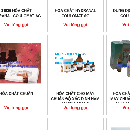
34836 HÓA CHẤT
HÓA CHẤT HYDRANAL
DUNG DI
RANAL COULOMAT AG
COULOMAT AG
COU
Vui lòng gọi
Vui lòng gọi
Vui
HÓA CHẤT CHUẨN
HÓA CHẤT CHO MÁY
HÓA CHÂ
CHUẨN ĐỘ XÁC ĐỊNH HÀM
MÁY CHUẨ
LƯỢNG NƯỚC
HÀM L
Vui lòng gọi
Vui lòng gọi
Vui
COULOMETRIC
COU