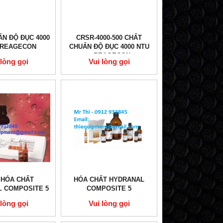
N ĐỘ ĐỤC 4000
CRSR-4000-500 CHẤT
 REAGECON
CHUẨN ĐỘ ĐỤC 4000 NTU
– REAGECON
 lòng gọi
Vui lòng gọi
 HÓA CHẤT
HÓA CHẤT HYDRANAL
 COMPOSITE 5
COMPOSITE 5
 lòng gọi
Vui lòng gọi