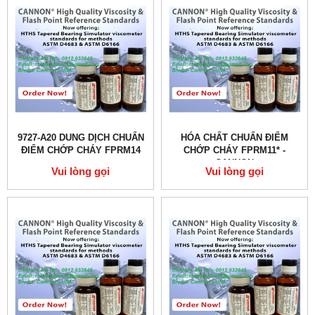
9727-A20 DUNG DỊCH CHUẨN
HÓA CHẤT CHUẨN ĐIỂM
ĐIỂM CHỚP CHÁY FPRM14
CHỚP CHÁY FPRM11* -
CANNON
Vui lòng gọi
Vui lòng gọi