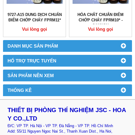
9727-A15 DUNG DỊCH CHUẨN
HÓA CHẤT CHUẨN ĐIỂM
ĐIỂM CHỚP CHÁY FPRM11*
CHỚP CHÁY FPRM10* -
CANNON
Vui lòng gọi
Vui lòng gọi
DANH MỤC SẢN PHẨM
HỔ TRỢ TRỰC TUYẾN
SẢN PHẨM NÊN XEM
THỐNG KÊ
THIẾT BỊ PHÒNG THÍ NGHIỆM JSC - HOA
Y CO.,LTD
Đ/C: VP TP. Hà Nội - VP TP. Đà Nẵng - VP TP. Hồ Chí Minh
Add: 55/11 Nguyen Ngoc Nai St., Thanh Xuan Dist., Ha Noi,