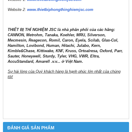
Website 2:
www.thietbiphongthinghiemjsc.com
THIẾT BỊ THÍ NGHIỆM JSC là nhà phân phối của các hãng:
CANNON, Metrohm, Tanaka, Koehler, MRU, Silverson,
Mecmesin, Reagecon, Romil, Caron, Eyela, Scilab, Glas-Col,
Hamilton, Lovibond, Human, Hitachi, Julabo, Kern,
Kimble&Chase, Kittiwake, KNF, Kruss, Ortoalresa, Oxford, Parr,
Sauter, Honeywell, Sturdy, Tyler, VHG, VWR, Eltra,
AccuStandard, Amarell .v.v... ở Việt Nam
.
Sự hài lòng của Quý khách hàng là hạnh phúc lớn nhất của chúng
tôi!
ĐÁNH GIÁ SẢN PHẨM