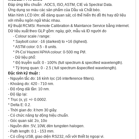
Đáp ứng tiêu chuẩn : AOCS, ISO, ASTM, CIE và Spectral Data.
Ứng dụng so màu các sản phẩm của Dầu và Chất béo.
Màn hình LCD lớn: dễ dàng quan sát, có thể hiển thị đồ thị hay dữ liệu
với nhiều ngôn ngữ khác nhau.
Kỹ thuật RCMSi: Remote Calibration & Maintance Service bằng internet.
Dữ liệu xuất theo GLP gồm: ngày, giờ, mẫu và ID người đo
- Colour scale / range:
* Saybolt color: -16 (darkest) to +16 (lighest).
* ASTM color: 0.5 - 8 units.
* Pt-Co/ Hazen/ APHA colour: 0-500 mg Pt/l.
- Dữ liệu phổ:
* Độ truyền suốt: 0 - 100% (full spectrum & specified wavelength).
* Tỷ trọng quan: 0 - 2.5 ( full spectrum &specified wavelength).
Đặc tính kỹ thuật :
- Nguyên tắc đo: 16 kính lọc (16 interference filters).
- Khoảng đo: 420 - 710 nm.
- Độ rộng dãi tần: 10 nm.
- Độ lặp lại:
* Trục (x, y): +/- 0.0002.
* Delta E: 0.2.
- Thời gian đo: ít hơn 30 giây.
- Có chức năng tự động hiệu chuẩn.
- Góc quan sát: 2
o
, 10
o
- Nguồn đèn :5V, 10W, đèn tungsten halogen.
- Path length: 0.1 - 153 mm.
- Có cổng USB, giao diện RS232, nối với thiết bị ngoại vi.