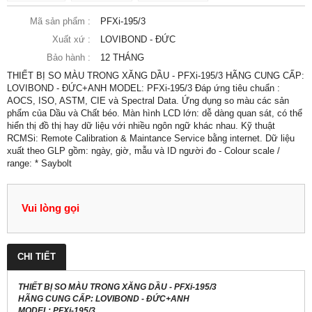
Mã sản phẩm :
PFXi-195/3
Xuất xứ :
LOVIBOND - ĐỨC
Bảo hành :
12 THÁNG
THIẾT BỊ SO MÀU TRONG XĂNG DẦU - PFXi-195/3 HÃNG CUNG CẤP:
LOVIBOND - ĐỨC+ANH MODEL: PFXi-195/3 Đáp ứng tiêu chuẩn :
AOCS, ISO, ASTM, CIE và Spectral Data. Ứng dụng so màu các sản
phẩm của Dầu và Chất béo. Màn hình LCD lớn: dễ dàng quan sát, có thể
hiển thị đồ thị hay dữ liệu với nhiều ngôn ngữ khác nhau. Kỹ thuật
RCMSi: Remote Calibration & Maintance Service bằng internet. Dữ liệu
xuất theo GLP gồm: ngày, giờ, mẫu và ID người đo - Colour scale /
range: * Saybolt
Vui lòng gọi
CHI TIẾT
THIẾT BỊ SO MÀU TRONG XĂNG DẦU - PFXi-195/3
HÃNG CUNG CẤP:
LOVIBOND - ĐỨC+ANH
MODEL: PFXi-195/3