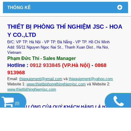
THỐNG KÊ
THIẾT BỊ PHÒNG THÍ NGHIỆM JSC - HOA
Y CO.,LTD
Đ/C: VP TP. Hà Nội - VP TP. Đà Nẵng - VP TP. Hồ Chí Minh
Add: 55/11 Nguyen Ngoc Nai St., Thanh Xuan Dist., Ha Noi,
Vietnam
Phạm Đức Thi - Sales Manager
Hotline :
0912 933845
(VP.Hà Nội)
-
0868
913968
Email:
thiequipment@gmail.com
và
thiequipment@yahoo.com
Website 1:
www.thietbiphongthinghiemjsc.com
và Website 2:
www.thietbithinghiemjsc.com
(
0
)
SỰ HÀI LÒNG CỦA QUÝ KHÁCH HÀNG LÀ HẠNH
PHÚC LỚN NHẤT CỦA CHÚNG TÔI!