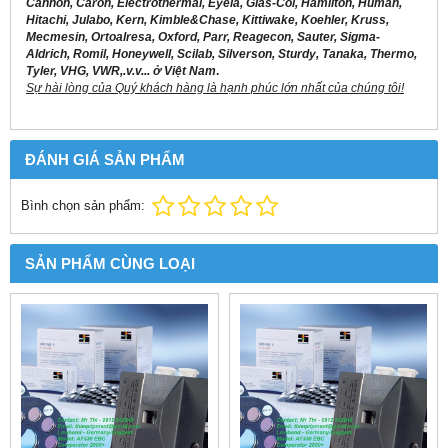
Cannon, Caron, Electrothermal, Eyela, Glas-Col, Hamilton, Human,
Hitachi, Julabo, Kern, Kimble&Chase, Kittiwake, Koehler, Kruss,
Mecmesin, Ortoalresa, Oxford, Parr, Reagecon, Sauter, Sigma-
Aldrich, Romil, Honeywell, Scilab, Silverson, Sturdy, Tanaka, Thermo,
Tyler, VHG, VWR,.v.v... ở Việt Nam
.
Sự hài lòng của Quý khách hàng là hạnh phúc lớn nhất của chúng tôi!
ĐÁNH GIÁ SẢN PHẨM
Bình chọn sản phẩm:
SẢN PHẨM CÙNG LOẠI