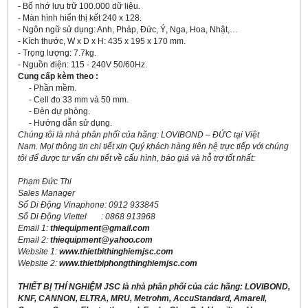
- Bố nhớ lưu trữ 100.000 dữ liệu.
- Màn hình hiển thị kết 240 x 128.
- Ngôn ngữ sử dụng: Anh, Pháp, Đức, Ý, Nga, Hoa, Nhật,…
- Kích thước, W x D x H: 435 x 195 x 170 mm.
- Trọng lượng: 7.7kg.
- Nguồn điện: 115 - 240V 50/60Hz.
Cung cấp kèm theo :
- Phần mềm.
- Cell đo 33 mm và 50 mm.
- Đèn dự phòng.
- Hướng dẫn sử dụng.
Chúng tôi là nhà phân phối của hãng:
LOVIBOND – ĐỨC
tại Việt
Nam.
Mọi thông tin chi tiết xin Quý khách hàng liên hệ trực tiếp với chúng
tôi để được tư vấn chi tiết về cấu hình, báo giá và hỗ trợ tốt nhất:
Phạm Đức Thi
Sales Manager
Số Di Động Vinaphone: 0912 933845
Số Di Động Viettel : 0868 913968
Email 1:
thiequipment@gmail.com
Email 2:
thiequipment@yahoo.com
Website 1:
www.thietbithinghiemjsc.com
Website 2:
www.thietbiphongthinghiemjsc.com
THIẾT BỊ THÍ NGHIỆM JSC là nhà phân phối của các hãng: LOVIBOND,
KNF, CANNON, ELTRA, MRU, Metrohm, AccuStandard, Amarell,