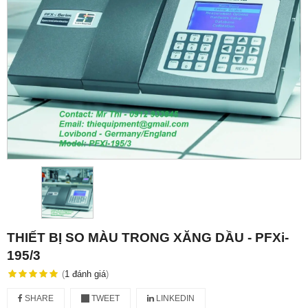
THIẾT BỊ SO MÀU TRONG XĂNG DẦU - PFXi-
195/3
(
1
đánh giá
)
SHARE
TWEET
LINKEDIN