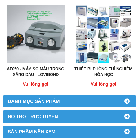
AF650 - MÁY SO MÀU TRONG
THIẾT BỊ PHÒNG THÍ NGHIỆM
XĂNG DẦU - LOVIBOND
HÓA HỌC
Vui lòng gọi
Vui lòng gọi
DANH MỤC SẢN PHẨM
HỔ TRỢ TRỰC TUYẾN
SẢN PHẨM NÊN XEM